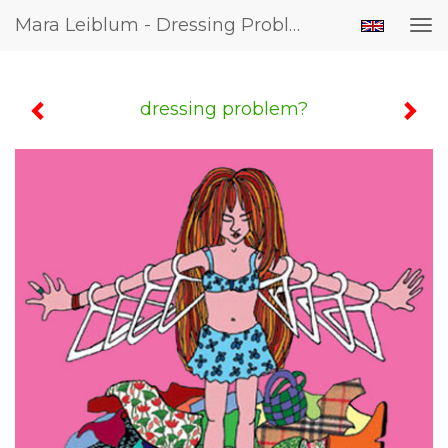
Mara Leiblum - Dressing Problem?
Tog
nav
dressing problem?