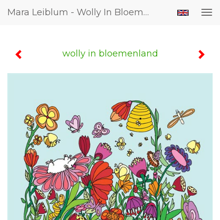
Mara Leiblum - Wolly In Bloemenland
Tog
nav
wolly in bloemenland