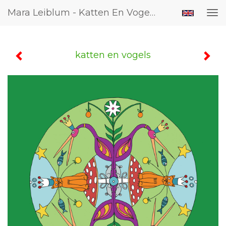
Mara Leiblum - Katten En Vogels
Tog
nav
katten en vogels